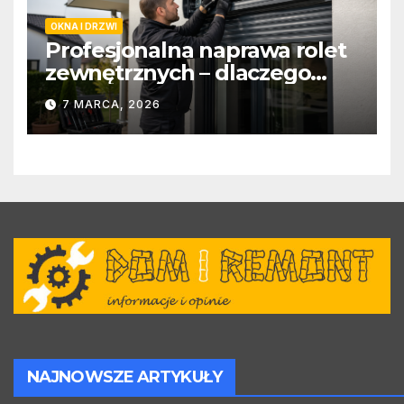
OKNA I DRZWI
Profesjonalna naprawa rolet
zewnętrznych – dlaczego
warto zlecić ją specjalistom?
7 MARCA, 2026
NAJNOWSZE ARTYKUŁY