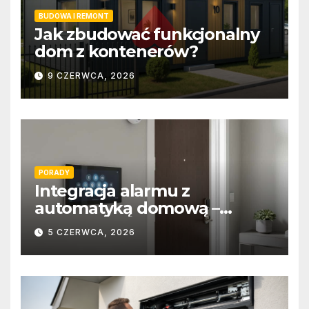
BUDOWA I REMONT
Jak zbudować funkcjonalny
dom z kontenerów?
9 CZERWCA, 2026
PORADY
Integracja alarmu z
automatyką domową –
wygoda i bezpieczeństwo
5 CZERWCA, 2026