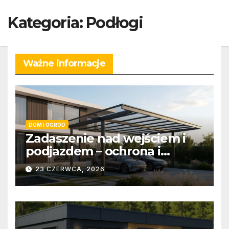
Skip
Kategoria:
Podłogi
to
content
Ważne informacje
DOM I OGRÓD
Zadaszenie nad wejściem i
podjazdem – ochrona i
estetyka
23 CZERWCA, 2026