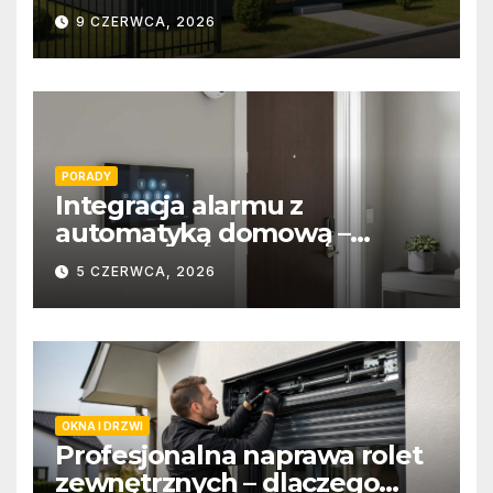
9 CZERWCA, 2026
PORADY
Integracja alarmu z
automatyką domową –
wygoda i bezpieczeństwo
5 CZERWCA, 2026
OKNA I DRZWI
Profesjonalna naprawa rolet
zewnętrznych – dlaczego