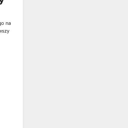
go na
rwszy