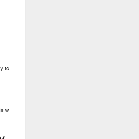
,
y to
ia w
y