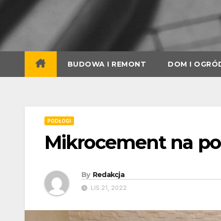
Skip
to
content
BUDOWA I REMONT
DOM I OGRÓ
PODŁOGI
Mikrocement na pod
By
Redakcja
LIS 21, 2022