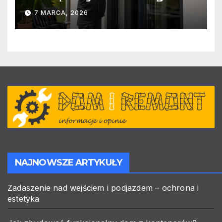
warto zlecić ją specjalistom?
7 MARCA, 2026
NAJNOWSZE ARTYKUŁY
Zadaszenie nad wejściem i podjazdem – ochrona i
estetyka