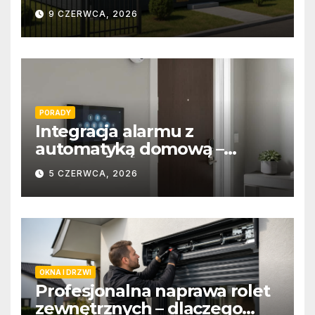
9 CZERWCA, 2026
PORADY
Integracja alarmu z
automatyką domową –
wygoda i bezpieczeństwo
5 CZERWCA, 2026
OKNA I DRZWI
Profesjonalna naprawa rolet
zewnętrznych – dlaczego