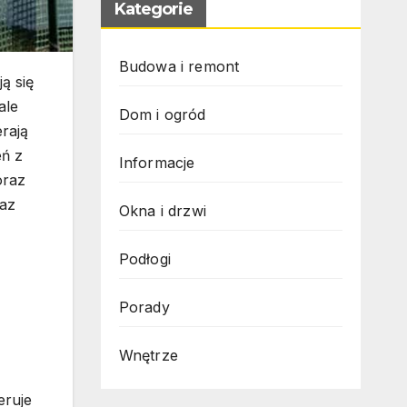
Kategorie
Budowa i remont
ą się
ale
Dom i ogród
rają
eń z
Informacje
oraz
raz
Okna i drzwi
Podłogi
Porady
Wnętrze
eruje