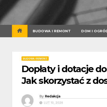
Skip
to
content
BUDOWA I REMONT
DOM I OGRÓ
BUDOWA I REMONT
Dopłaty i dotacje 
Jak skorzystać z 
By
Redakcja
LUT 10, 2026