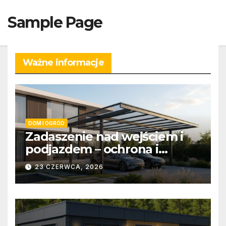
Skip
Sample Page
to
content
Ważne informacje
DOM I OGRÓD
Zadaszenie nad wejściem i
podjazdem – ochrona i
estetyka
23 CZERWCA, 2026