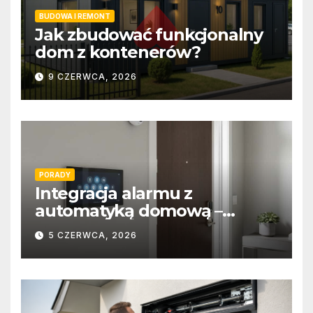
BUDOWA I REMONT
Jak zbudować funkcjonalny
dom z kontenerów?
9 CZERWCA, 2026
PORADY
Integracja alarmu z
automatyką domową –
wygoda i bezpieczeństwo
5 CZERWCA, 2026