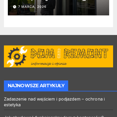
warto zlecić ją specjalistom?
7 MARCA, 2026
NAJNOWSZE ARTYKUŁY
Zadaszenie nad wejściem i podjazdem – ochrona i
estetyka