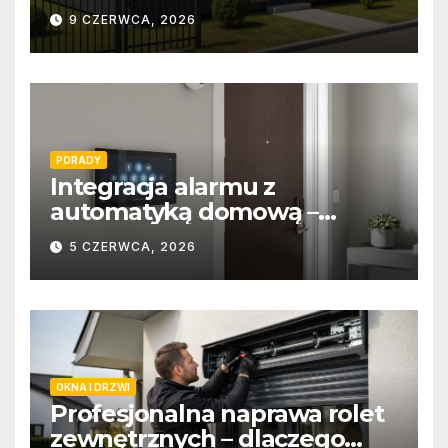
9 CZERWCA, 2026
PORADY
Integracja alarmu z
automatyką domową –
wygoda i bezpieczeństwo
5 CZERWCA, 2026
OKNA I DRZWI
Profesjonalna naprawa rolet
zewnętrznych – dlaczego