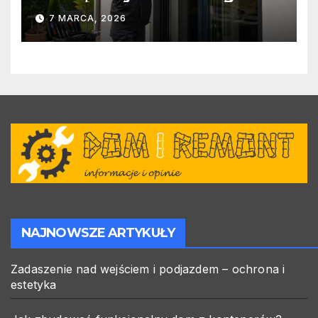
warto zlecić ją specjalistom?
7 MARCA, 2026
NAJNOWSZE ARTYKUŁY
Zadaszenie nad wejściem i podjazdem – ochrona i
estetyka