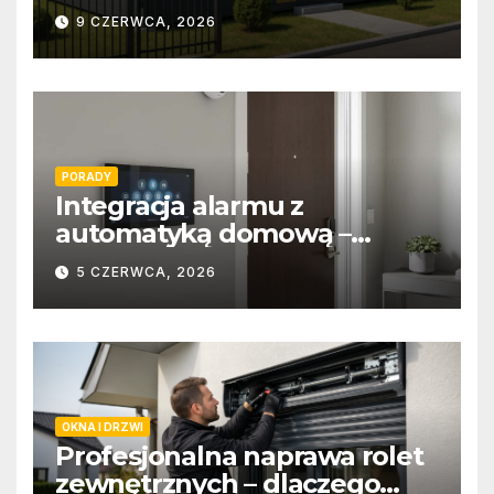
9 CZERWCA, 2026
PORADY
Integracja alarmu z
automatyką domową –
wygoda i bezpieczeństwo
5 CZERWCA, 2026
OKNA I DRZWI
Profesjonalna naprawa rolet
zewnętrznych – dlaczego