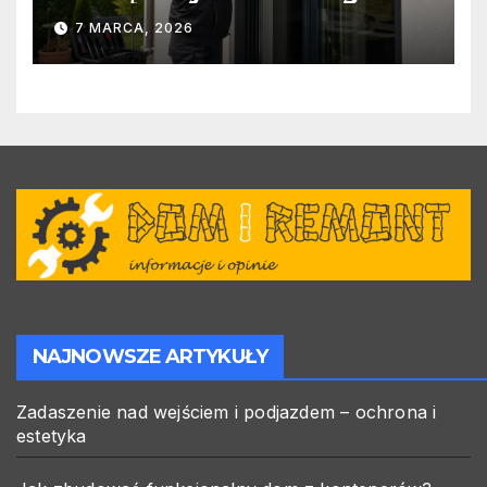
warto zlecić ją specjalistom?
7 MARCA, 2026
NAJNOWSZE ARTYKUŁY
Zadaszenie nad wejściem i podjazdem – ochrona i
estetyka