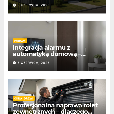
9 CZERWCA, 2026
PORADY
Integracja alarmu z
automatyką domową –
wygoda i bezpieczeństwo
5 CZERWCA, 2026
OKNA I DRZWI
Profesjonalna naprawa rolet
zewnętrznych – dlaczego