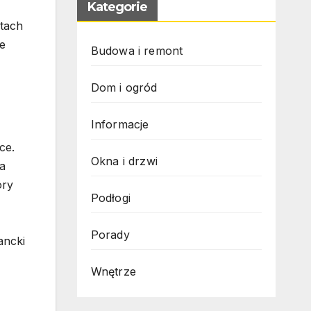
Kategorie
łtach
je
Budowa i remont
Dom i ogród
Informacje
ce.
Okna i drzwi
a
óry
Podłogi
Porady
ancki
Wnętrze