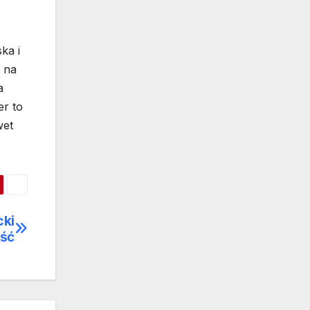
ka i
 na
a
er to
wet
cki
ość