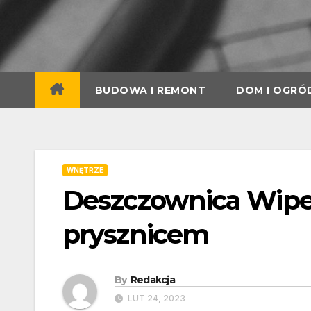
Skip
to
content
BUDOWA I REMONT
DOM I OGRÓ
WNĘTRZE
Deszczownica Wipe
prysznicem
By
Redakcja
LUT 24, 2023