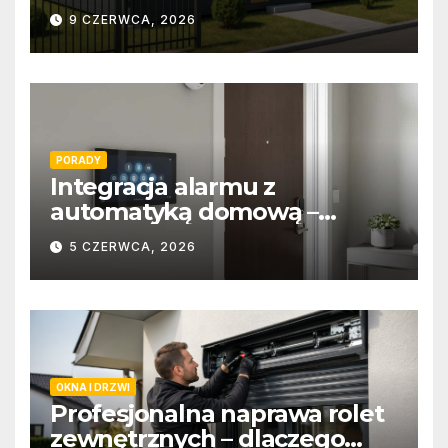
9 CZERWCA, 2026
PORADY
Integracja alarmu z
automatyką domową –
wygoda i bezpieczeństwo
5 CZERWCA, 2026
OKNA I DRZWI
Profesjonalna naprawa rolet
zewnętrznych – dlaczego