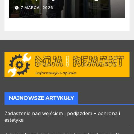
warto zlecić ją specjalistom?
7 MARCA, 2026
NAJNOWSZE ARTYKUŁY
Zadaszenie nad wejściem i podjazdem – ochrona i
estetyka