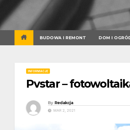
Skip
to
content
BUDOWA I REMONT
DOM I OGRÓ
INFORMACJE
Pvstar – fotowoltai
By
Redakcja
MAR 2, 2021