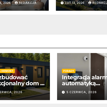
4, 2026
REDAKCJA
LUT 13, 2026
REDAKC
– co warto
wiedzieć?
 I REMONT
PORADY
 zbudować
Integracja alar
cjonalny dom z
automatyką
tenerów?
domową – wygo
ZERWCA, 2026
5 CZERWCA, 2026
bezpieczeństw