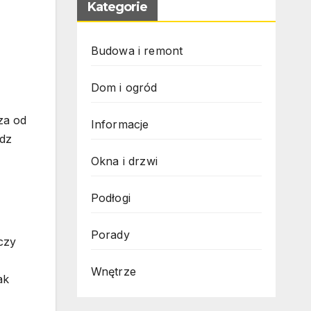
Kategorie
Budowa i remont
Dom i ogród
za od
Informacje
edz
Okna i drzwi
Podłogi
Porady
czy
Wnętrze
ak