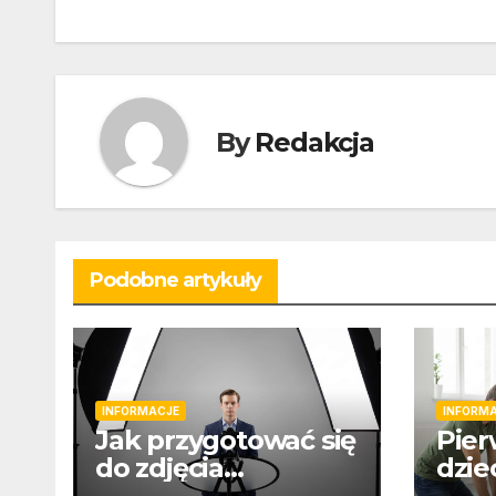
wpisu
By
Redakcja
Podobne artykuły
INFORMACJE
INFORM
Jak przygotować się
Pier
do zdjęcia
dzie
paszportowego
zwró