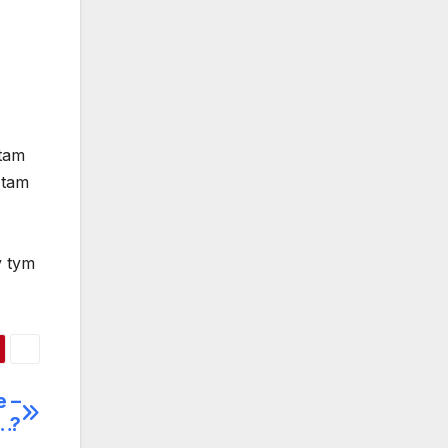
 tam
 tam
y tym
e –
y…?