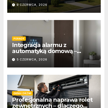
9 CZERWCA, 2026
PORADY
Integracja alarmu z
automatyką domową –
wygoda i bezpieczeństwo
5 CZERWCA, 2026
OKNA I DRZWI
Profesjonalna naprawa rolet
zewnętrznych – dlaczego