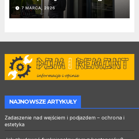
warto zlecić ją specjalistom?
7 MARCA, 2026
NAJNOWSZE ARTYKUŁY
Zadaszenie nad wejściem i podjazdem – ochrona i
estetyka