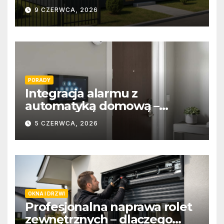
9 CZERWCA, 2026
PORADY
Integracja alarmu z
automatyką domową –
wygoda i bezpieczeństwo
5 CZERWCA, 2026
OKNA I DRZWI
Profesjonalna naprawa rolet
zewnętrznych – dlaczego