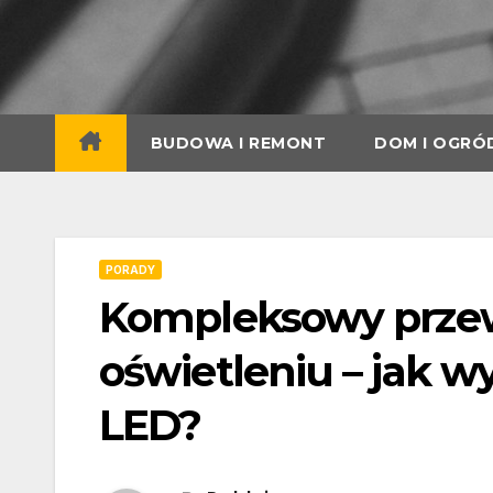
Skip
to
content
BUDOWA I REMONT
DOM I OGRÓ
PORADY
Kompleksowy prze
oświetleniu – jak w
LED?