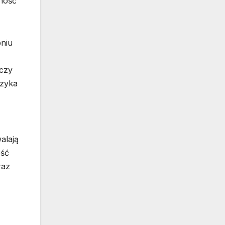
ność
pniu
 czy
yzyka
alają
ość
raz