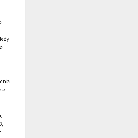
o
leży
co
enia
rne
,
D,
r