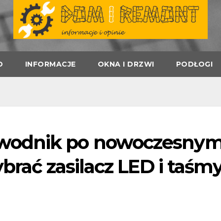
D
INFORMACJE
OKNA I DRZWI
PODŁOGI
wodnik po nowoczesny
ybrać zasilacz LED i taśm