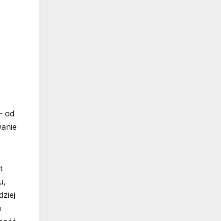
– od
wanie
t
u,
dziej
u