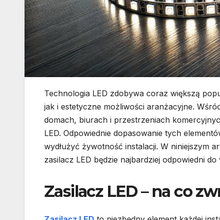
Technologia LED zdobywa coraz większą pop
jak i estetyczne możliwości aranżacyjne. Wśr
domach, biurach i przestrzeniach komercyjnyc
LED. Odpowiednie dopasowanie tych elementó
wydłużyć żywotność instalacji. W niniejszym a
zasilacz LED będzie najbardziej odpowiedni d
Zasilacz LED – na co z
Zasilacz LED
to niezbędny element każdej insta