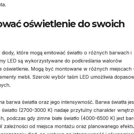
ta.
ować oświetlenie do swoich
diody, które mogą emitować światło o różnych barwach i
taśmy LED są wykorzystywane do podkreślania walorów
ne oświetlenie. Mogą być montowane w różnych miejscach 
 elementy mebli. Szeroki wybór taśm LED umożliwia dopaso
nych.
barwa światła oraz jego intensywność. Barwa światła jes
łe światło (2700-3000 K) nadaje przytulny charakter wnętrz
ch, podczas gdy zimne białe światło (4000-6500 K) jest bar
 W zależności od miejsca montażu oraz planowanego efekt