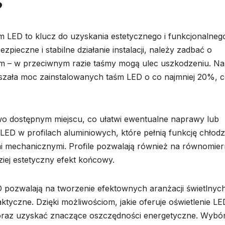
?
 LED to klucz do uzyskania estetycznego i funkcjonalneg
pieczne i stabilne działanie instalacji, należy zadbać o
em – w przeciwnym razie taśmy mogą ulec uszkodzeniu. Na
szała moc zainstalowanych taśm LED o co najmniej 20%, 
wo dostępnym miejscu, co ułatwi ewentualne naprawy lub
D w profilach aluminiowych, które pełnią funkcję chłodz
i mechanicznymi. Profile pozwalają również na równomie
ziej estetyczny efekt końcowy.
 pozwalają na tworzenie efektownych aranżacji świetlnych
tyczne. Dzięki możliwościom, jakie oferuje oświetlenie LE
az uzyskać znaczące oszczędności energetyczne. Wybó