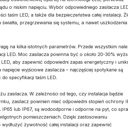
ądu o niskim napięciu. Wybór odpowiedniego zasilacza LE
i taśm LED, a także dla bezpieczeństwa całej instalacji. Źl
 światła, przegrzewania się systemu, a nawet uszkodzenia
agę na kilka istotnych parametrów. Przede wszystkim nale
lacji LED. Moc zasilacza powinna być o około 20-30% wyż
LED, aby zapewnić odpowiedni zapas energetyczny i unik
napięcie wyjściowe zasilacza – najczęściej spotykane są
 do specyfikacji taśm LED.
 zasilacza. W zależności od tego, czy instalacja będzie
ku, zasilacz powinien mieć odpowiedni stopień ochrony I
 IP65 lub IP67, są wodoodporne i odporne na pył, co spra
w wilgotnych pomieszczeniach. Dzięki zastosowaniu
wydłużyć żywotność całej instalacji oraz zapewnić