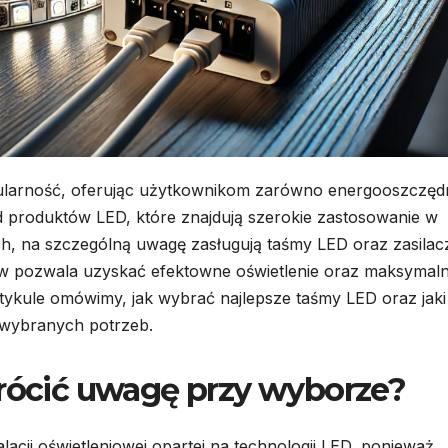
ularność, oferując użytkownikom zarówno energooszczęd
ód produktów LED, które znajdują szerokie zastosowanie w
h, na szczególną uwagę zasługują taśmy LED oraz zasilac
w pozwala uzyskać efektowne oświetlenie oraz maksymaln
rtykule omówimy, jak wybrać najlepsze taśmy LED oraz jaki
o wybranych potrzeb.
wrócić uwagę przy wyborze?
lacji oświetleniowej opartej na technologii LED, ponieważ