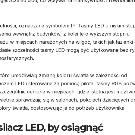
gęszczeniu diod, co wpływa na intensywność i równomier
zelności, oznaczana symbolem IP. Taśmy LED o niskim sto
wania wewnątrz budynków, z kolei te o wyższym stopniu
ażu w miejscach narażonych na wilgoć, takich jak łazienki
 klasie szczelności taśmy LED mogą być użytkowane bez r
mosferycznych.
óre umożliwiają zmianę koloru światła w zależności od
ilaczem LED i sterowane za pomocą pilota, taśmy RGB pozw
zczególnie cenione w miejscach, gdzie istotna jest możliw
świetnie sprawdzają się w salonach, pokojach dziecięcych o
lory światła, dostosowując je do potrzeb użytkownika.
silacz LED, by osiągnąć