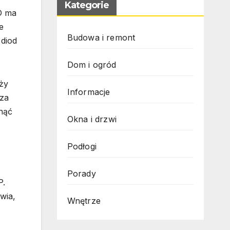
Kategorie
D ma
e
Budowa i remont
 diod
Dom i ogród
ży
Informacje
sza
nąć
Okna i drzwi
Podłogi
Porady
P.
wia,
Wnętrze