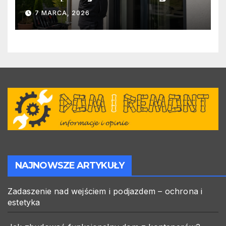
warto zlecić ją specjalistom?
7 MARCA, 2026
NAJNOWSZE ARTYKUŁY
Zadaszenie nad wejściem i podjazdem – ochrona i
estetyka