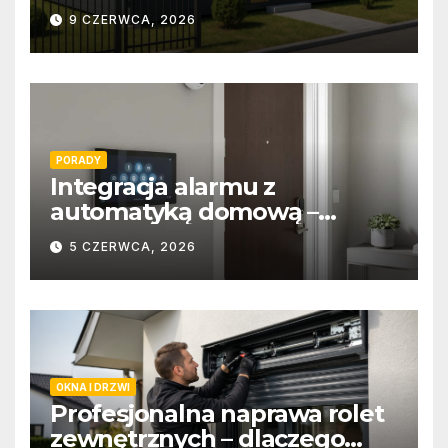
9 CZERWCA, 2026
PORADY
Integracja alarmu z
automatyką domową –
wygoda i bezpieczeństwo
5 CZERWCA, 2026
OKNA I DRZWI
Profesjonalna naprawa rolet
zewnętrznych – dlaczego