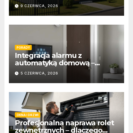
9 CZERWCA, 2026
PORADY
Integracja alarmu z
automatyką domową –
wygoda i bezpieczeństwo
5 CZERWCA, 2026
OKNA I DRZWI
Profesjonalna naprawa rolet
zewnętrznych – dlaczego