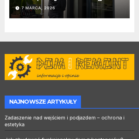
warto zlecić ją specjalistom?
7 MARCA, 2026
NAJNOWSZE ARTYKUŁY
Zadaszenie nad wejściem i podjazdem – ochrona i
estetyka