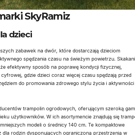
marki SkyRamiz
a dzieci
ejszych zabawek na dwór, które dostarczają dzieciom
 aktywnego spędzania czasu na świeżym powietrzu. Skakan
także efektywny sposób na poprawę kondycji fizycznej,
yfrowej, gdzie dzieci coraz więcej czasu spędzają przed
rzędziem do promowania zdrowego stylu życia i aktywności
oducentów trampolin ogrodowych, oferującym szeroką ga
eku użytkowników. W ich asortymencie znajdują się tramp
mniejszych modeli o średnicy 140 cm. Te kompaktowe
az dla rodzin dysponujących ograniczoną przestrzenią w