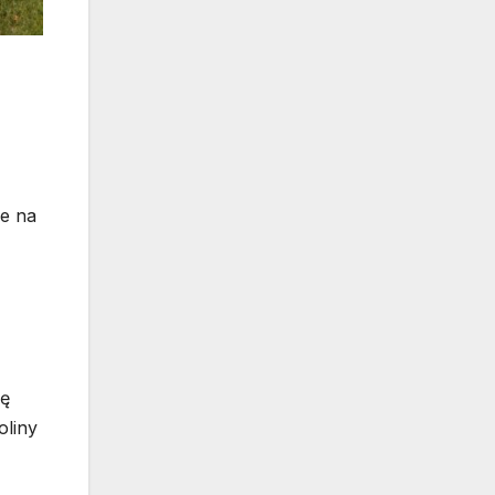
ie na
mę
oliny