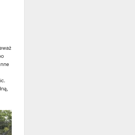
ieważ
po
inne
ic.
dną,