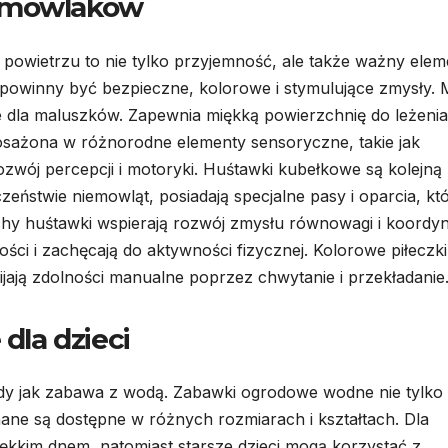
iemowlaków
owietrzu to nie tylko przyjemność, ale także ważny elem
owinny być bezpieczne, kolorowe i stymulujące zmysły. 
e dla maluszków. Zapewnia miękką powierzchnię do leżenia
osażona w różnorodne elementy sensoryczne, takie jak
ozwój percepcji i motoryki. Huśtawki kubełkowe są kolejną
eństwie niemowląt, posiadają specjalne pasy i oparcia, kt
chy huśtawki wspierają rozwój zmysłu równowagi i koordyna
ści i zachęcają do aktywności fizycznej. Kolorowe piłeczki
ijają zdolności manualne poprzez chwytanie i przekładanie
la dzieci
rajdy jak zabawa z wodą. Zabawki ogrodowe wodne nie tylko
ane są dostępne w różnych rozmiarach i kształtach. Dla
iękkim dnem, natomiast starsze dzieci mogą korzystać z