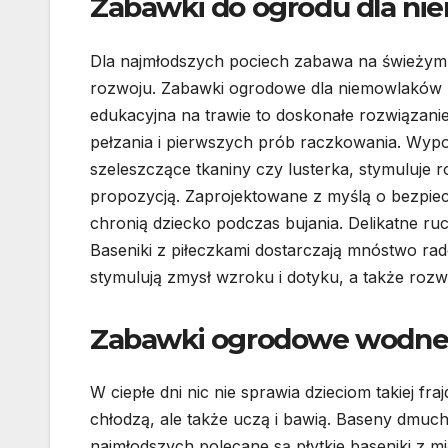
Zabawki do ogrodu dla n
Dla najmłodszych pociech zabawa na świeżym p
rozwoju. Zabawki ogrodowe dla niemowlaków p
edukacyjna na trawie to doskonałe rozwiązani
pełzania i pierwszych prób raczkowania. Wyp
szeleszczące tkaniny czy lusterka, stymuluje r
propozycją. Zaprojektowane z myślą o bezpiecz
chronią dziecko podczas bujania. Delikatne ru
Baseniki z piłeczkami dostarczają mnóstwo rado
stymulują zmysł wzroku i dotyku, a także rozw
Zabawki ogrodowe wodne d
W ciepłe dni nic nie sprawia dzieciom takiej f
chłodzą, ale także uczą i bawią. Baseny dmuch
najmłodszych polecane są płytkie baseniki z m