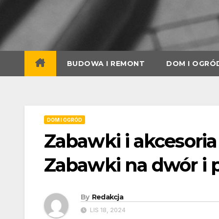
Skip
to
content
BUDOWA I REMONT
DOM I OGRÓ
DOM I OGRÓD
Zabawki i akcesoria
Zabawki na dwór i 
By
Redakcja
LIS 18, 2024