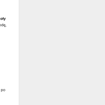
oły
odę,
 po