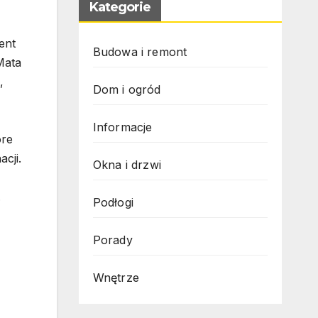
Kategorie
ent
Budowa i remont
Mata
,
Dom i ogród
Informacje
óre
cji.
Okna i drzwi
.
Podłogi
Porady
Wnętrze