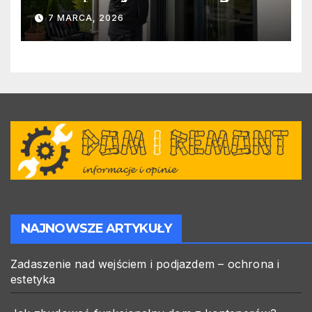
warto zlecić ją specjalistom?
7 MARCA, 2026
NAJNOWSZE ARTYKUŁY
Zadaszenie nad wejściem i podjazdem – ochrona i
estetyka