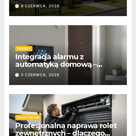
9 CZERWCA, 2026
PORADY
Integracja alarmu z
automatyką domową –
wygoda i bezpieczeństwo
5 CZERWCA, 2026
OKNA I DRZWI
Profesjonalna naprawa rolet
zewnętrznych – dlaczego