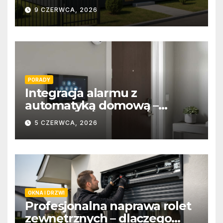
9 CZERWCA, 2026
PORADY
Integracja alarmu z
automatyką domową –
wygoda i bezpieczeństwo
5 CZERWCA, 2026
OKNA I DRZWI
Profesjonalna naprawa rolet
zewnętrznych – dlaczego