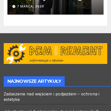
warto zlecić ją specjalistom?
7 MARCA, 2026
NAJNOWSZE ARTYKUŁY
Zadaszenie nad wejściem i podjazdem – ochrona i
estetyka