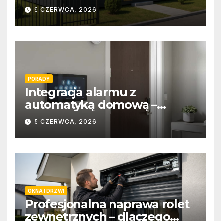
9 CZERWCA, 2026
PORADY
Integracja alarmu z
automatyką domową –
wygoda i bezpieczeństwo
5 CZERWCA, 2026
OKNA I DRZWI
Profesjonalna naprawa rolet
zewnętrznych – dlaczego