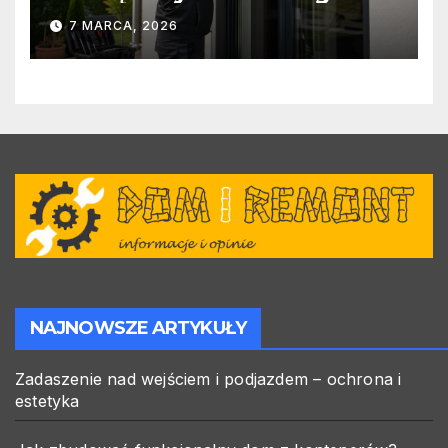
warto zlecić ją specjalistom?
7 MARCA, 2026
NAJNOWSZE ARTYKUŁY
Zadaszenie nad wejściem i podjazdem – ochrona i
estetyka