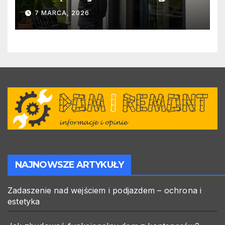
warto zlecić ją specjalistom?
7 MARCA, 2026
NAJNOWSZE ARTYKUŁY
Zadaszenie nad wejściem i podjazdem – ochrona i
estetyka