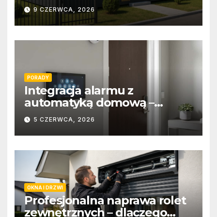
9 CZERWCA, 2026
PORADY
Integracja alarmu z
automatyką domową –
wygoda i bezpieczeństwo
5 CZERWCA, 2026
OKNA I DRZWI
Profesjonalna naprawa rolet
zewnętrznych – dlaczego