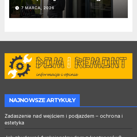
warto zlecić ją specjalistom?
7 MARCA, 2026
NAJNOWSZE ARTYKUŁY
Zadaszenie nad wejściem i podjazdem – ochrona i
estetyka