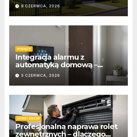
9 CZERWCA, 2026
PORADY
Integracja alarmu z
automatyką domową –
wygoda i bezpieczeństwo
5 CZERWCA, 2026
OKNA I DRZWI
Profesjonalna naprawa rolet
zewnętrznych – dlaczego