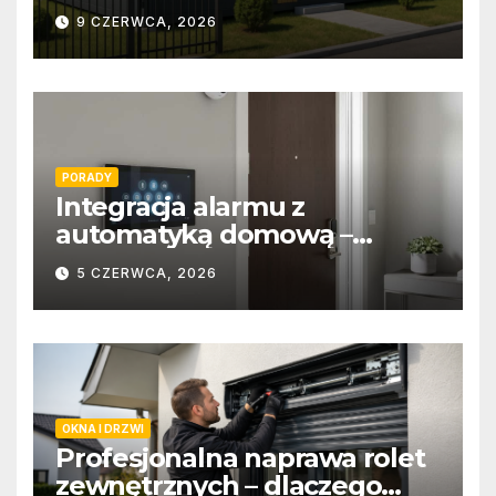
9 CZERWCA, 2026
PORADY
Integracja alarmu z
automatyką domową –
wygoda i bezpieczeństwo
5 CZERWCA, 2026
OKNA I DRZWI
Profesjonalna naprawa rolet
zewnętrznych – dlaczego