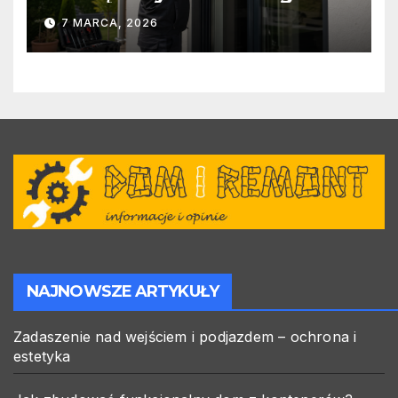
warto zlecić ją specjalistom?
7 MARCA, 2026
NAJNOWSZE ARTYKUŁY
Zadaszenie nad wejściem i podjazdem – ochrona i
estetyka