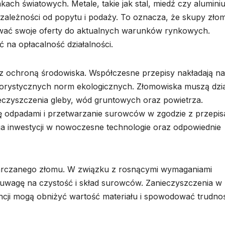
h światowych. Metale, takie jak stal, miedź czy alumini
leżności od popytu i podaży. To oznacza, że skupy zło
ywać swoje oferty do aktualnych warunków rynkowych.
na opłacalność działalności.
 ochroną środowiska. Współczesne przepisy nakładają na
ygorystycznych norm ekologicznych. Złomowiska muszą dzi
eczyszczenia gleby, wód gruntowych oraz powietrza.
 odpadami i przetwarzanie surowców w zgodzie z przepis
a inwestycji w nowoczesne technologie oraz odpowiednie
starczanego złomu. W związku z rosnącymi wymaganiami
uwagę na czystość i skład surowców. Zanieczyszczenia w
ancji mogą obniżyć wartość materiału i spowodować trudno