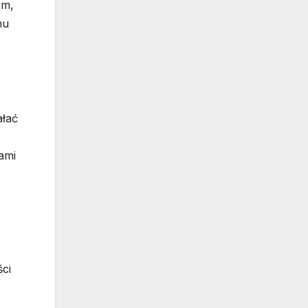
um,
mu
ałać
ami
ści