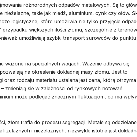
zyjmowania różnorodnych odpadów metalowych. Są to głów
ale nieżelazne, takie jak miedź, aluminium, cynk czy ołów. 
ze logistyczne, które umożliwia nie tylko przyjęcie odpa
 W przypadku większych ilości złomu, szczególnie z terenów
ponieważ umożliwiają szybki transport surowców do punktu
nie ważone na specjalnych wagach. Ważenie odbywa się
zwalają na określenie dokładnej masy złomu. Jest to
oraz rodzaju materiału ustalana jest cena, którą otrzyma
łe – zmieniają się w zależności od rynkowych notowań
minium może podlegać znacznym fluktuacjom, co ma wpły
, złom trafia do procesu segregacji. Metale są oddzielane
i żelaznych i nieżelaznych, niezwykle istotna jest dokładn