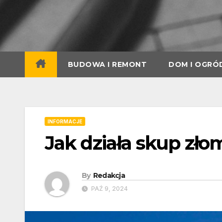
Skip
to
content
BUDOWA I REMONT
DOM I OGRÓ
INFORMACJE
Jak działa skup zł
By
Redakcja
PAŹ 9, 2024