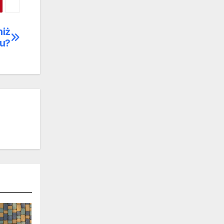
niż
lu?