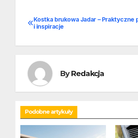
Kostka brukowa Jadar – Praktyczne 
Nawigacja
i inspiracje
wpisu
By
Redakcja
Podobne artykuły