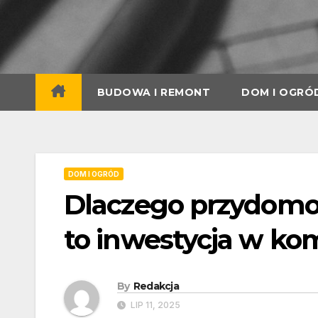
Skip
to
content
BUDOWA I REMONT
DOM I OGRÓ
DOM I OGRÓD
Dlaczego przydomo
to inwestycja w kom
By
Redakcja
LIP 11, 2025