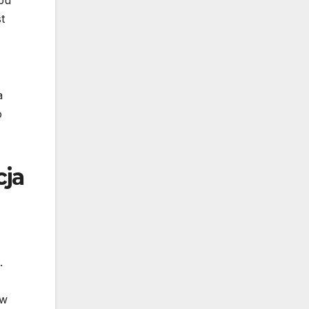
pu
t
a
o
cja
.
ów