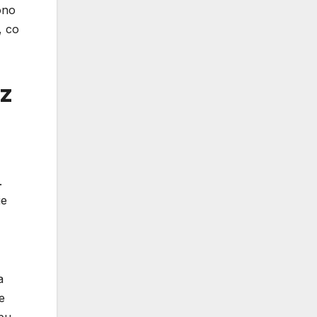
ono
, co
z
.
ie
a
e