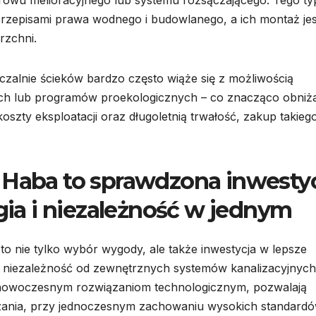
rowu melioracyjnego lub systemu rozsączającego. Tego ty
rzepisami prawa wodnego i budowlanego, a ich montaż jes
rzchni.
alnie ścieków bardzo często wiąże się z możliwością
ch lub programów proekologicznych – co znacząco obniż
szty eksploatacji oraz długoletnią trwałość, zakup takieg
 Haba to sprawdzona inwesty
ogia i niezależność w jednym
to nie tylko wybór wygody, ale także inwestycja w lepsze
niezależność od zewnętrznych systemów kanalizacyjnych
 i nowoczesnym rozwiązaniom technologicznym, pozwalają
zania, przy jednoczesnym zachowaniu wysokich standard