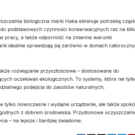
czalnia biologiczna marki Haba eliminuje potrzebę częs
ię do podstawowych czynności konserwacyjnych raz na kilk
w pracy, a także odporność na zmienne warunki
marki idealnie sprawdzają się zarówno w domach całoroczn
akże rozwiązanie przyszłościowe – dostosowane do
nących oczekiwań ekologicznych. To systemy, które nie tylk
dzialnego podejścia do zasobów naturalnych.
e tylko nowoczesne i wydajne urządzenie, ale także spokó
i zgodnych z dobrem środowiska. Przydomowe oczyszczalni
cia – na lepsze i bardziej świadome.