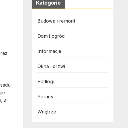
Kategorie
Budowa i remont
Dom i ogród
Informacje
oraz
Okna i drzwi
Podłogi
osadu
gie
Porady
, a
Wnętrze