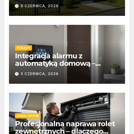
9 CZERWCA, 2026
PORADY
Integracja alarmu z
automatyką domową –
wygoda i bezpieczeństwo
5 CZERWCA, 2026
OKNA I DRZWI
Profesjonalna naprawa rolet
zewnętrznych – dlaczego