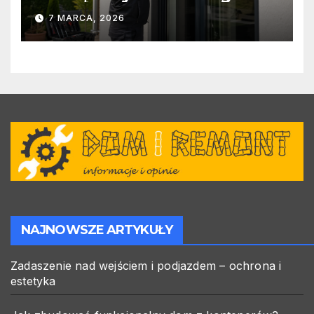
warto zlecić ją specjalistom?
7 MARCA, 2026
NAJNOWSZE ARTYKUŁY
Zadaszenie nad wejściem i podjazdem – ochrona i
estetyka